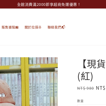
全館消費滿2000即享超商免運優惠！
販售據點🏪
關於拉探🍜
聯絡我們📬
【現貨
(紅)
Regular
Sal
NT$
NT$ 980
price
pri
數量