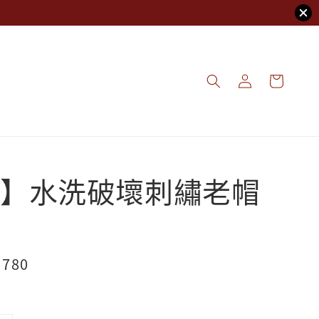
】水洗破壞刺繡老帽
e
 780
ce