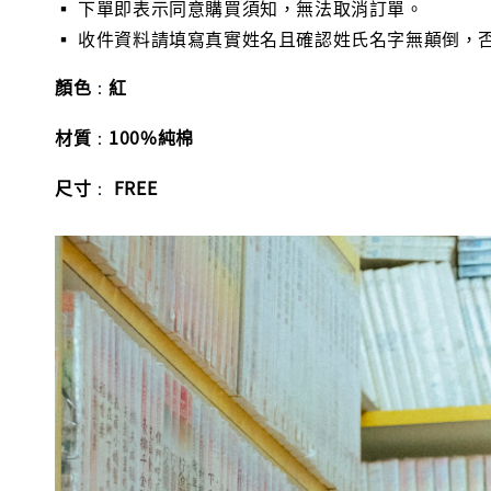
▪ 下單即表示同意購買須知，無法取消訂單。
▪ 收件資料請填寫真實姓名且確認姓氏名字無顛倒，
顏色
紅
：
材質
100%純棉
：
尺寸
FREE
：