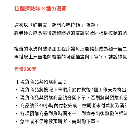
拉麵探險隊×歯の漫画
這次以「好朋友一起開心吃拉麵 」為題，
將老師與隊長這段跨越國界的友誼以及同樣對拉麵的
複雜的水洗與破壞加工程序讓每頂老帽都成為獨一無
再搭配上牙齒老師繪製的可愛插畫與手寫字，誰說帥
售價980元
【 現貨商品與預購商品 】
▪ 現貨商品將按照下單順序於付款後7個工作天內寄出
▪ 現貨商品與預購商品請分開下單，否則將與預購商
▪ 商品請於48小時內付款完成，逾期者未付款將取消
▪ 各項預購商品到貨時間不一，到齊寄出後將發信通
▪ 急件或不便等候預購者，請斟酌下單。