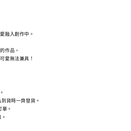
熱愛融入創作中。
二的作品，
氣可愛無法兼具！
。
品到貨時一齊發貨。
訂單。
知。