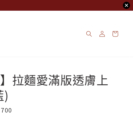
】拉麵愛滿版透膚上
)
e
 700
ce