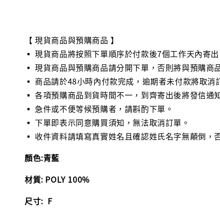
【 現貨商品與預購商品 】
▪ 現貨商品將按照下單順序於付款後7個工作天內寄出
▪ 現貨商品與預購商品請分開下單，否則將與預購商
▪ 商品請於48小時內付款完成，逾期者未付款將取消
▪ 各項預購商品到貨時間不一，到齊寄出後將發信通
▪ 急件或不便等候預購者，請斟酌下單。
▪ 下單即表示同意購買須知，無法取消訂單。
▪ 收件資料請填寫真實姓名且確認姓氏名字無顛倒，
顏色:青藍
材質: POLY 100%
尺寸: F