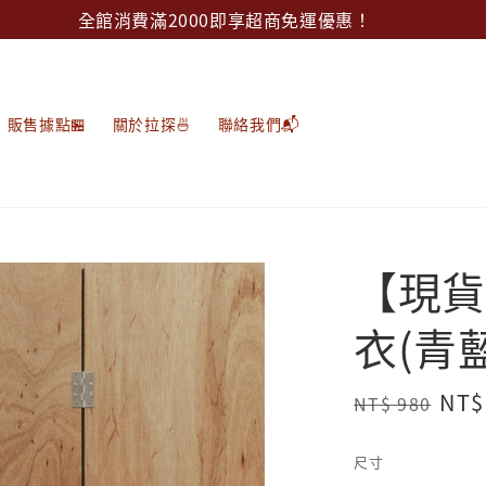
全館消費滿2000即享超商免運優惠！
販售據點🏪
關於拉探🍜
聯絡我們📬
【現貨
衣(青藍
Regular
Sal
NT$
NT$ 980
price
pri
尺寸