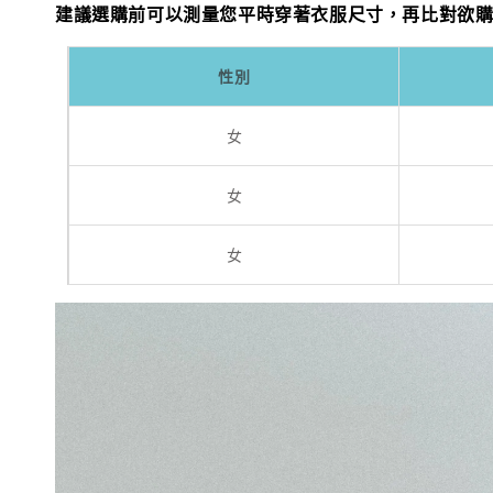
建議選購前可以測量您平時穿著衣服尺寸，再比對欲
性別
女
女
女