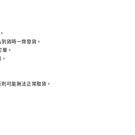
。
品到貨時一齊發貨。
訂單。
知。
否則可能無法正常取貨。