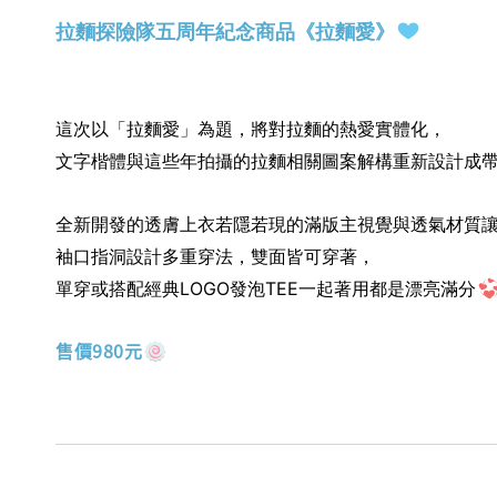
拉麵探險隊五周年紀念商品《拉麵愛》
這次以「拉麵愛」為題，將對拉麵的熱愛實體化，
文字楷體與這些年拍攝的拉麵相關圖案解構重新設計成
全新開發的透膚上衣若隱若現的滿版主視覺與透氣材質
袖口指洞設計多重穿法
，
雙面皆可穿著
，
單穿或搭配經典LOGO發泡TEE一起著用都是漂亮滿分
售價980元