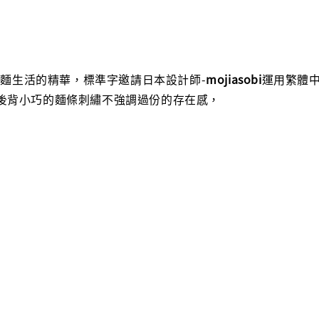
麵生活的精華，標準字邀請日本設計師-
mojiasobi
運用繁體
與後背小巧的麵條刺繡不強調過份的存在感，