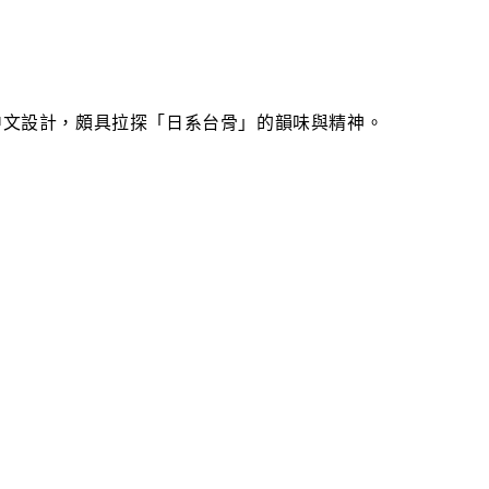
中文設計，頗具拉探「日系台骨」的韻味與精神。