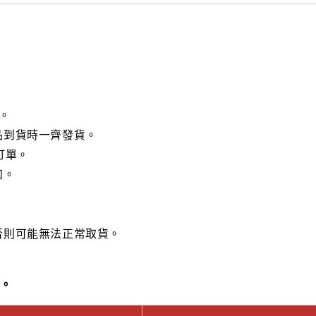
。
品到貨時一齊發貨。
訂單。
知。
否則可能無法正常取貨。
差。