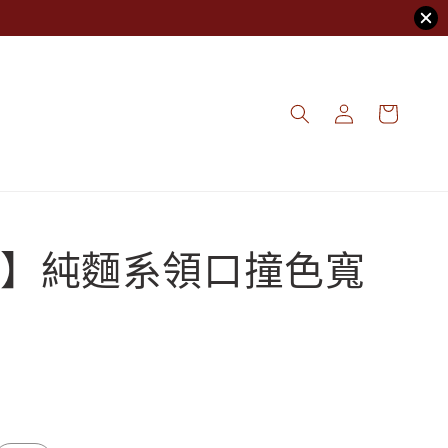
】純麵系領口撞色寬