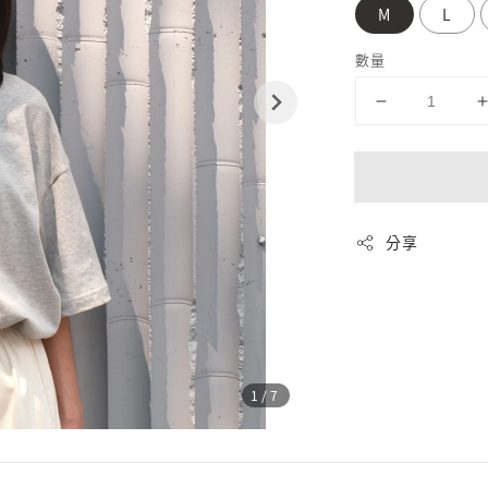
M
L
數量
分享
1
/7