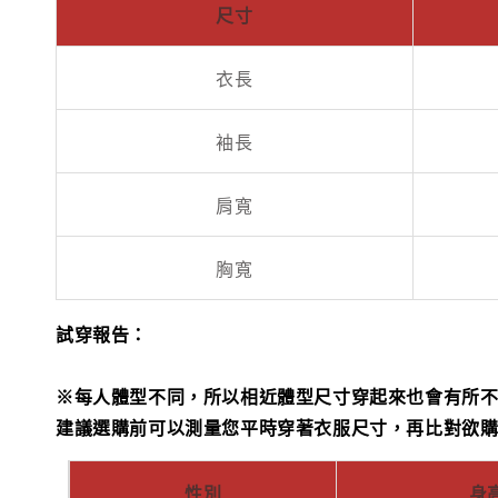
尺寸
衣長
袖長
肩寬
胸寬
試穿報告：
※每人體型不同，所以相近體型尺寸穿起來也會有所
建議選購前可以測量您平時穿著衣服尺寸，再比對欲
性別
身