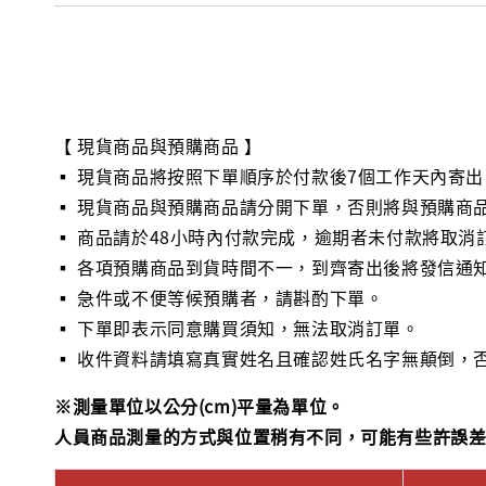
【 現貨商品與預購商品 】
▪ 現貨商品將按照下單順序於付款後7個工作天內寄出
▪ 現貨商品與預購商品請分開下單，否則將與預購商
▪ 商品請於48小時內付款完成，逾期者未付款將取消
▪ 各項預購商品到貨時間不一，到齊寄出後將發信通
▪ 急件或不便等候預購者，請斟酌下單。
▪ 下單即表示同意購買須知，無法取消訂單。
▪ 收件資料請填寫真實姓名且確認姓氏名字無顛倒，
※測量單位以公分(cm)平量為單位。
人員商品測量的方式與位置稍有不同，可能有些許誤