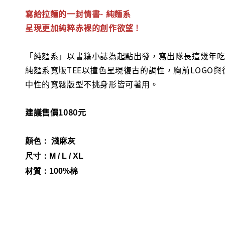
寫給拉麵的一封情書- 純麵系
呈現
更加純粹赤裸的創作欲望 !
「純麵系」以書籍小誌為起點出發，寫出隊長這幾年吃
純麵系寬版TEE以撞色呈現復古的調性，胸前LOGO
中性的寬鬆版型不挑身形皆可著用。
建議售價1080元
顏色
 淺麻灰
：
尺寸
：
M / L / XL
材質
：100%棉