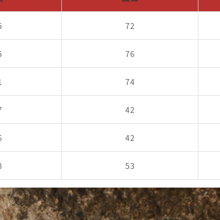
5
72
5
76
1
74
7
42
6
42
8
53