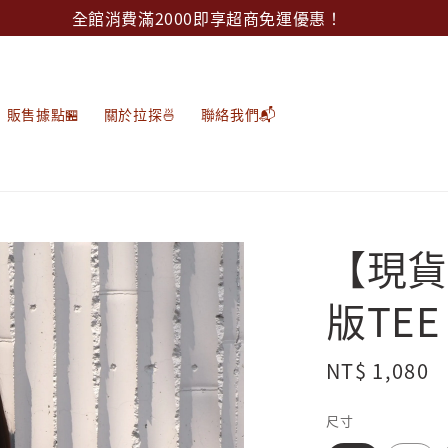
全館消費滿2000即享超商免運優惠！
販售據點🏪
關於拉探🍜
聯絡我們📬
【現貨
版TEE
Regular
NT$ 1,080
price
尺寸