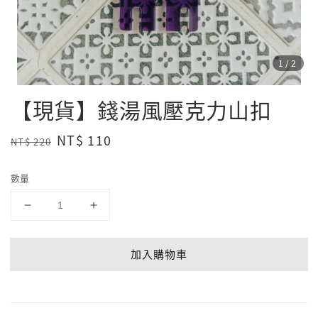
1
/2
【現貨】錢湯風壓克力山扣
Regular
Sale
NT$ 110
NT$ 220
price
price
數量
加入購物車