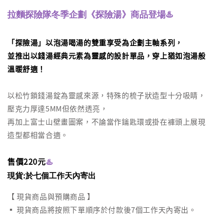
拉麵探險隊冬季企劃《探險湯》商品登場♨️
「探險湯」以泡湯喝湯的雙重享受為企劃主軸系列，
並推出以錢湯經典元素為靈感的設計單品
，
穿上猶如泡湯般
溫暖舒適！
以松竹鎖錢湯錠為靈感來源，特殊的梳子狀造型十分吸睛，
壓克力厚達5MM但依然透亮，
再加上富士山壁畫圖案，不論當作鑰匙環或掛在褲頭上展現
造型都相當合適。
售價220元
♨️
現貨:於七個工作天內寄出
【 現貨商品與預購商品 】
▪ 現貨商品將按照下單順序於付款後7個工作天內寄出。